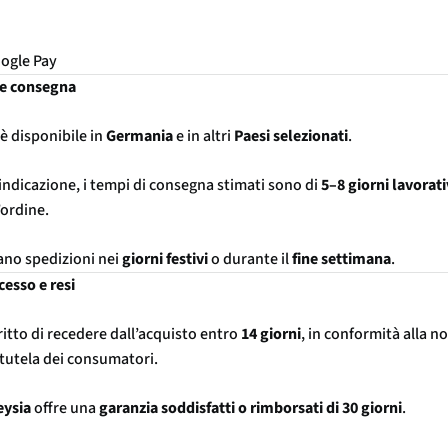
oogle Pay
 e consegna
è disponibile in
Germania
e in altri
Paesi selezionati
.
indicazione, i tempi di consegna stimati sono di
5–8 giorni lavorati
’ordine.
ano spedizioni nei
giorni festivi
o durante il
fine settimana
.
ecesso e resi
iritto di recedere dall’acquisto entro
14 giorni
, in conformità alla n
 tutela dei consumatori.
eysia
offre una
garanzia soddisfatti o rimborsati di 30 giorni
.