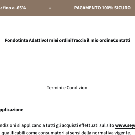
 a -65%
PAGAMENTO 100% SICURO
Fondotinta Adattivo
I miei ordini
Traccia il mio ordine
Contatti
Termini e Condizioni
applicazione
dizioni si applicano a tutti gli acquisti effettuati sul sito
www.sey
i qualificabili come consumatori ai sensi della normativa vigente.