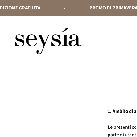
Vai al contenuto
ONE GRATUITA
PROMO DI PRIMAVERA: fino
seysia
1. Ambito di 
Le presenti con
parte di utent