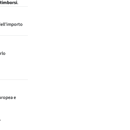
 Rimborsi
.
ell’importo
rlo
uropea e
.