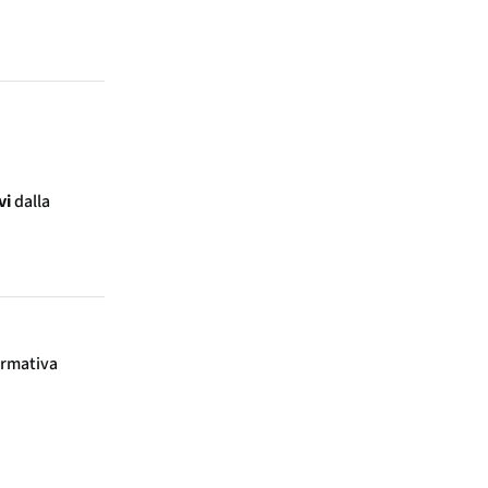
Γ
vi
dalla
ormativa