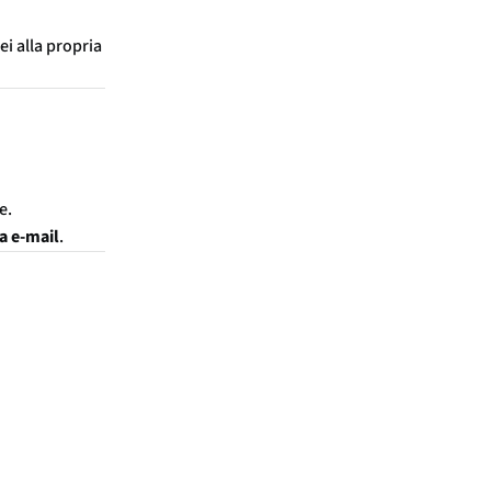
i alla propria
e.
a e-mail
.