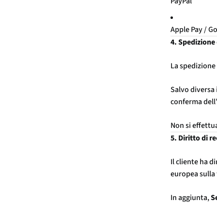
PayPal
Apple Pay / G
4. Spedizione
La spedizione 
Salvo diversa 
conferma dell
Non si effettu
5. Diritto di r
Il cliente ha d
europea sulla
In aggiunta,
S