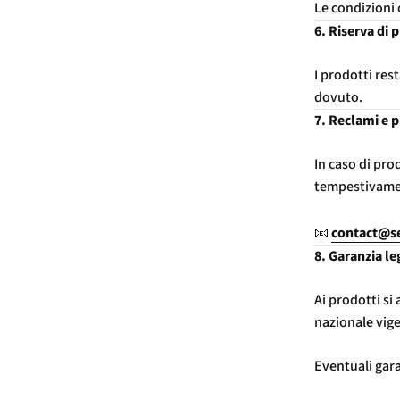
Le condizioni 
6. Riserva di 
I prodotti res
dovuto.
7. Reclami e 
In caso di prod
tempestivament
📧
contact@s
8. Garanzia le
Ai prodotti si 
nazionale vig
Eventuali gar