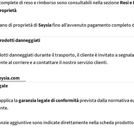
complete di reso e rimborso sono consultabili nella sezione
Resi e
proprietà
tano di proprietà di
Seysia
fino all’avvenuto pagamento completo d
prodotti danneggiati
otti danneggiati durante il trasporto, il cliente è invitato a segnala
e al corriere e a contattare il nostro servizio clienti.
eysia.com
gale
applica la
garanzia legale di conformità
prevista dalla normativa e
ente.
anzie aggiuntive sono indicate direttamente nella scheda prodotto